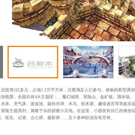
略
，
集
，
一
目总投资2亿多元，占地1.2万平方米，注重满足人们参与、体验的新型诱
旅游氛围，全园共有4大主题区：、魔幻城堡、冒险山、金矿镇、溜冰场。 
、水床、充气床、波波池、旋转吊球、木马、积木屋、趣味迷宫等等娱乐
、冒险主题系列，寓教于乐的甜蜜小天地。在这里，小朋友有自己的身份
姐、医生、记者、点心师、摄影师……五十多种职业应有尽有。