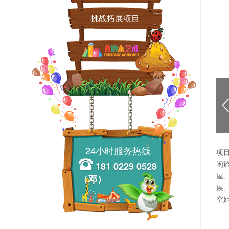
挑战拓展项目
缩
图
图
浏
览
上
张
24小时服务热线
项
181 0229 0528
闲
（邓）
屋
展
空