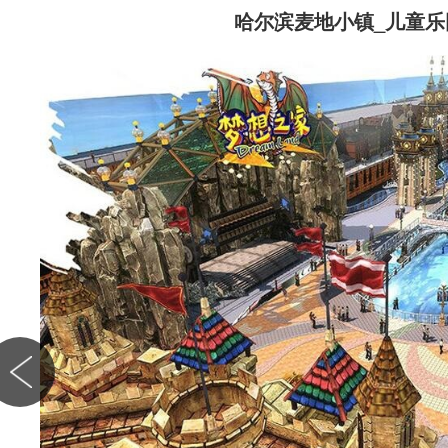
哈尔滨麦地小镇_儿童乐
集中，图
浏览，上
张