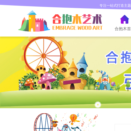
专注一站式打造主题
儿童乐园
儿
童
乐
园
设
计